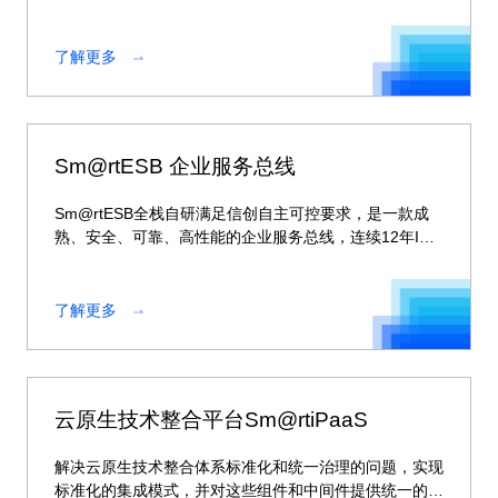
通过建设企业级微服务平台形成企业级云化、标准化、自
动化、智能化的自主可控、安全可靠的多模一体化集成解
决方案。 通过基础平台建设，可以为云上、云下系统，
了解更多
新建核心系统及外围系统等不同异构系统提供统一的桥梁
与通道，实现新核心对外提供服务的接口适配，实现各系
统间的交互。
Sm@rtESB 企业服务总线
Sm@rtESB全栈自研满足信创自主可控要求，是一款成
熟、安全、可靠、高性能的企业服务总线，连续12年IDC
市场排名第一。
了解更多
云原生技术整合平台Sm@rtiPaaS
解决云原生技术整合体系标准化和统一治理的问题，实现
标准化的集成模式，并对这些组件和中间件提供统一的治