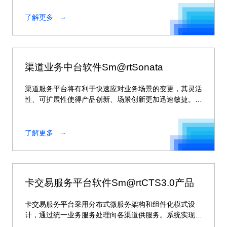
了解更多
渠道业务中台软件Sm@rtSonata
渠道服务平台将有利于快速应对业务场景的变更，其灵活
性、可扩展性使得产品创新、场景创新更加迅速敏捷。在
保证后端产品系统稳定的同时，整合面向全渠道的业务能
力，共享场景数据，为以客户为中心的全渠道协同提供最
有效的支撑。
了解更多
卡交易服务平台软件Sm@rtCTS3.0产品
卡交易服务平台采用分布式微服务架构和组件化模式设
计，通过统一业务服务处理向各渠道供服务。系统实现了
借记卡业务的统一管理，对业务风险进行统一管控，又可