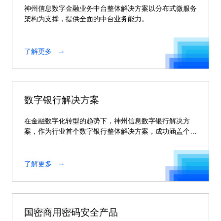
神州信息数字金融业务中台整体解决方案以分布式微服务
架构为支撑，提供全面的中台业务能力。
了解更多
数字银行解决方案
在金融数字化转型的趋势下，神州信息数字银行解决方
案，作为行业首个数字银行整体解决方案，成功涵盖个人
手机银行、个人网银、企业手机银行、企业网银、交易银
行、企业服务门户、微信银行 、远程银行、移动展业等
银行全渠道系统，实现全流程、全渠道、全服务的整体化
了解更多
打通，为银行全方位的数字银行金融服务体系建设提供帮
助。
国密商用密码安全产品