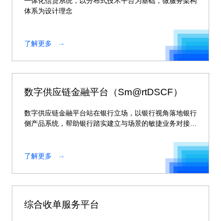
一体化信贷系统，以分布式技术平台为基础，微服务架构
体系为设计理念
了解更多
数字供应链金融平台（Sm@rtDSCF）
数字供应链金融平台站在银行立场，以银行视角落地银行
侧产品系统，帮助银行踏实建立与场景的敏捷业务对接能
力，同时可与神州信息场景侧产品有效协同，共同协助银
行完整建立场景金融业务闭环，为银行获得更佳的行业口
碑和更强市场竞争力。
了解更多
综合收单服务平台