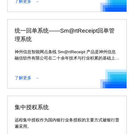
了解更多
统一回单系统——Sm@rtReceipt回单管
理系统
神州信息智能网点条线 Sm@rtReceipt 产品是神州信息
融信软件有限公司在二十余年技术与行业积累的基础上自
主研发的一套统一回单系统，支持多种回单渠道灵活接
入、具备完善信息安全机制，提供全行级的统一单据管
理。
了解更多
集中授权系统
远程集中授权作为国内银行业务授权的主要方式被银行普
遍采用。