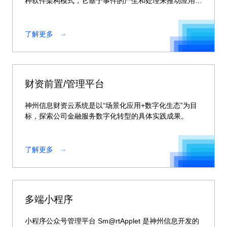
种软件架构模式，它基于事件的产生和处理来推动应用程
序的执行流程。Sm@rtEDA事件驱动平台作为事件驱动
架构落地支撑平台，实现事件开发、事件发布和运行监控
等事件管控和治理能力
了解更多
财资前置/管理平台
神州信息财资云系统是以“场景化应用+数字化生态”为目
标，探索公司金融服务数字化转型的具体实践成果。
了解更多
多端小程序
小程序公众号管理平台 Sm@rtApplet 是神州信息开发的