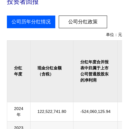
投资者回报
公司历年分红情况
公司分红政策
单位：元
占
报
归
分红年度合并报
上
分红
现金分红金额
表中归属于上市
司
年度
（含税）
公司普通股股东
股
的净利润
的
润
率
2024
122,522,741.80
-524,060,125.94
-
年
2023