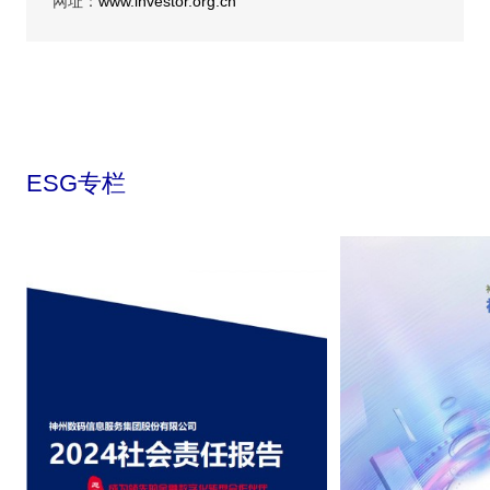
网址：
www.investor.org.cn
ESG专栏