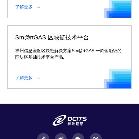
了解更多
Sm@rtGAS 区块链技术平台
神州信息金融区块链解决方案Sm@rtGAS 一款金融级的
区块链基础技术平台产品.
了解更多