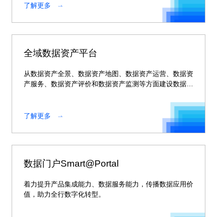
了解更多
全域数据资产平台
从数据资产全景、数据资产地图、数据资产运营、数据资
产服务、数据资产评价和数据资产监测等方面建设数据资
产平台。
了解更多
数据门户Smart@Portal
着力提升产品集成能力、数据服务能力，传播数据应用价
值，助力全行数字化转型。