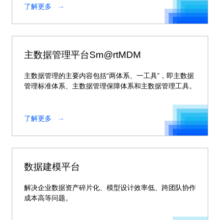
了解更多
主数据管理平台Sm@rtMDM
主数据管理的主要内容包括“两体系、一工具”，即主数据
管理标准体系、主数据管理保障体系和主数据管理工具。
了解更多
数据建模平台
解决企业数据资产碎片化、模型设计效率低、跨团队协作
成本高等问题。