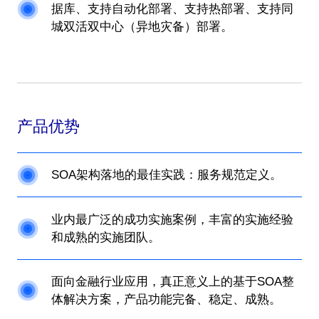
据库、支持自动化部署、支持热部署、支持同
城双活双中心（异地灾备）部署。
产品优势
SOA架构落地的最佳实践：服务规范定义。
业内最广泛的成功实施案例，丰富的实施经验
和成熟的实施团队。
面向金融行业应用，真正意义上的基于SOA整
体解决方案，产品功能完备、稳定、成熟。