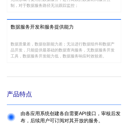
制，对于数据服务路径无法跟踪监控；
数据服务开发和服务提供能力
数据质量差，数据创新能力差；无法进行数据组件和数据产
品开发，只能提供最基础的数据查询服务，无数据服务开发
工具，数据服务开发能力低，数据服务响应时效较差。
产品特点
由各应用系统创建各自需要API接口，审核后发
布，后续用户可订阅对其开放的服务。