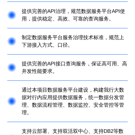
提供完善的API治理，规范数据服务平台API使
用，提供稳定、高效、可靠的查询服务。
制定数据服务平台服务治理技术标准，规范上
下游接入方式、口径。
提供完善的API接口查询服务，保证高可用、高
并发性能要求。
通过本项目数据服务平台建设，构建我行大数
据对行内应用提供数据服务，统一数据分发管
理、数据流程管理、数据监控、安全管控等管
理。
支持云部署、支持双活双中心、支持DB2等数