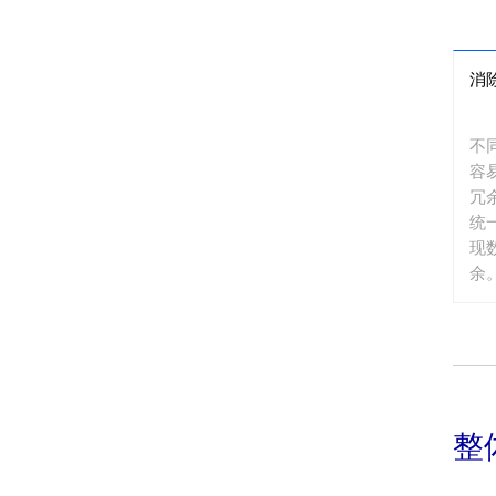
消
不
容
冗
统
现
余
整