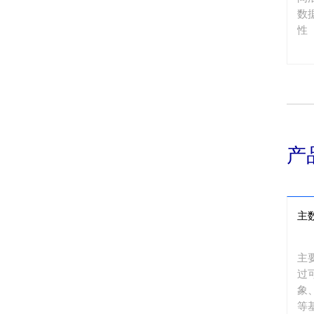
数
性
产
主
主
过
象
等