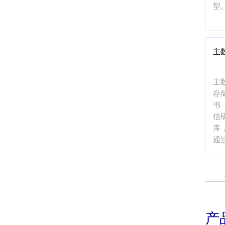
型
主
主
存
书（
信研
库
通
口
产