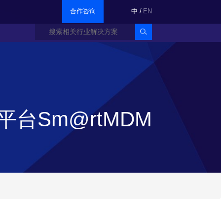
合作咨询
中
/
EN
台Sm@rtMDM