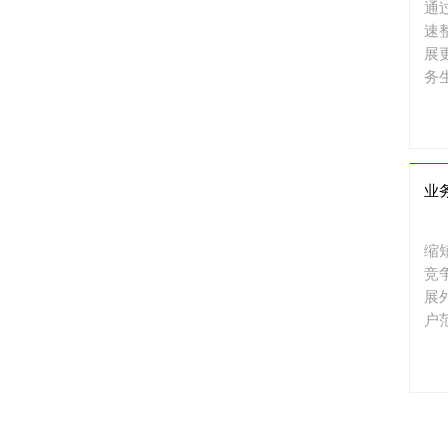
通
速
展
务
业
缩
竞
展
户