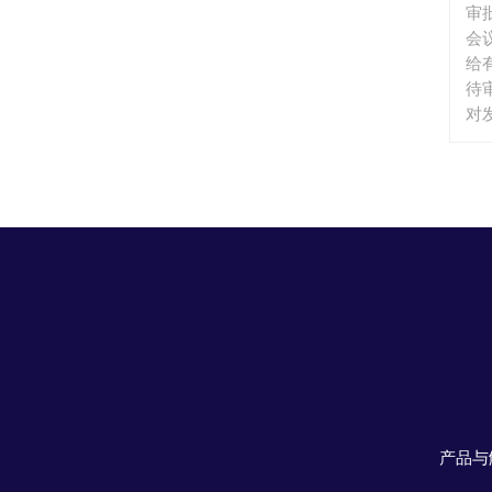
审
会
给
待
对
申
进
需
发
核
门
会
参
员
信
产品与