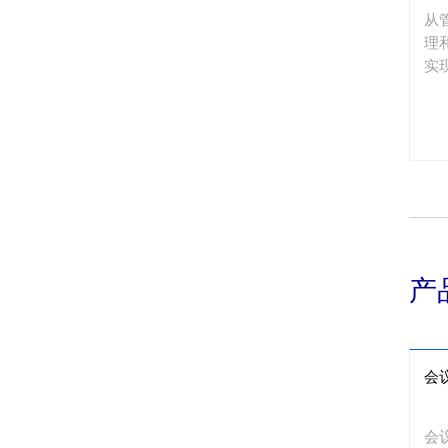
从
理
实
产
会
会