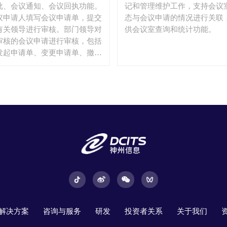
批、会议通知、会议回执功能。
记和管理维护工作，支持会议
议申请人填写会议申请单，提交
态与会议申请的情况进行关联
有关领导进行审核。部门领导对
供会议室查询和统计功能。
审核的会议申请进行审核，包括
发起申请单、变更申请单、撤销
请单等信息的查阅，可对申请单
行批示，支持审核意见录入，如
机关领导审核的选择机关领导，
送至机关领导，机关领导给出审
意见，完成后返回给会议申请部
或会议申请人员。对通过审批的
议申请填写会议通知并发送相关
会人员、与会相关人员。参会人
填写是否参加会议并将参会情况
息反馈给会议通知发送人员。
解决方案
咨询与服务
研发
投资者关系
关于我们