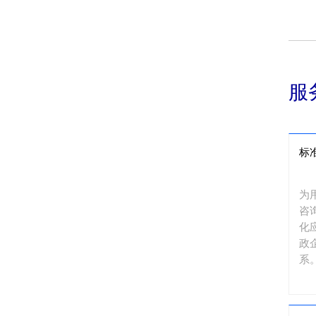
服
标
为
咨
化
政
系