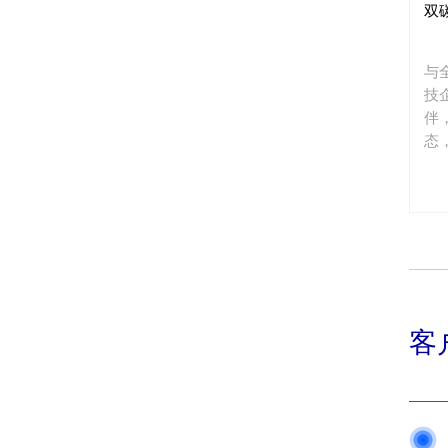
双
与
技
伴
态
客