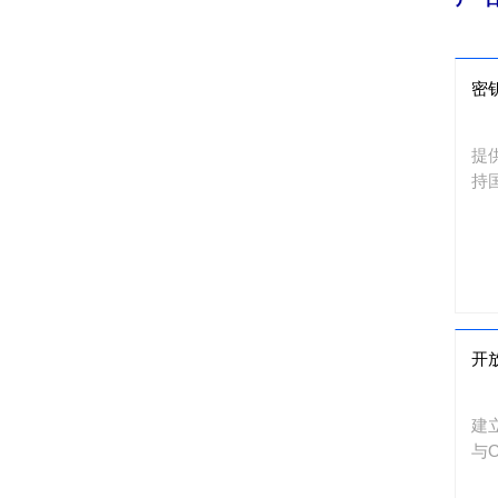
密
提
持
开放
建
与