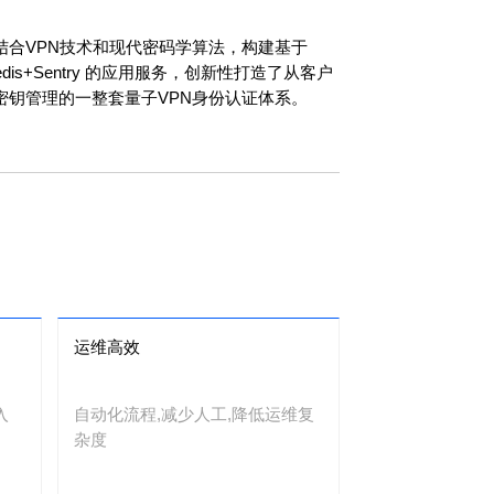
结合VPN技术和现代密码学算法，构建基于
QL+Redis+Sentry 的应用服务，创新性打造了从客户
密钥管理的一整套量子VPN身份认证体系。
运维高效
入
自动化流程,减少人工,降低运维复
杂度