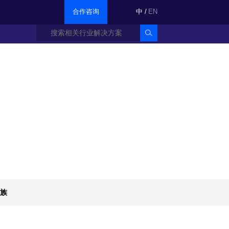
合作咨询
中
/
EN
智能银行产品族
族